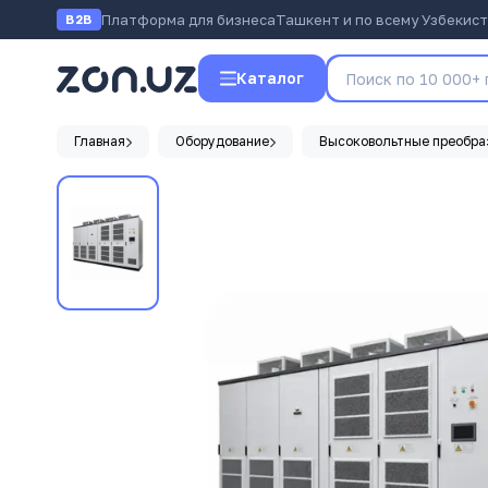
Платформа для бизнеса
Ташкент и по всему Узбекис
B2B
Каталог
Главная
Оборудование
Высоковольтные преобра