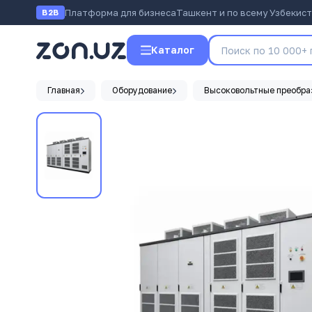
Платформа для бизнеса
Ташкент и по всему Узбекис
B2B
Каталог
Главная
Оборудование
Высоковольтные преобра