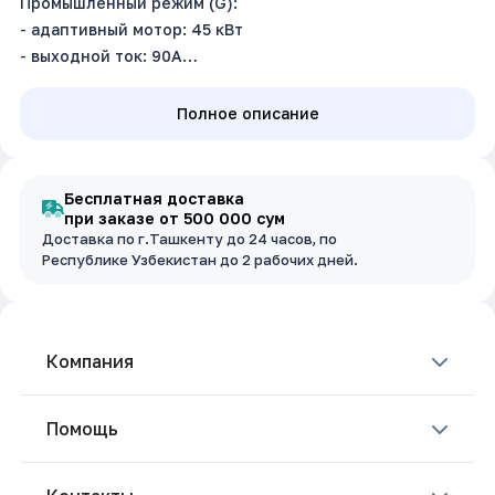
Промышленный режим (G):
- адаптивный мотор: 45 кВт
- выходной ток: 90А
Насосный режим (P):
- адаптивный мотор: 55 кВт
Полное описание
- выходной ток: 110 А
Входное напряжение: 3~380В ±15%, 50/60Гц
Размер (ш.в.г): 355 х 530 х 257 мм
Бесплатная доставка
при заказе от 500 000 сум
Доставка по г.Ташкенту до 24 часов, по
Республике Узбекистан до 2 рабочих дней.
Компания
Помощь