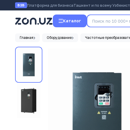
Платформа для бизнеса
Ташкент и по всему Узбекис
B2B
Каталог
Главная
Оборудование
Частотные преобразоват