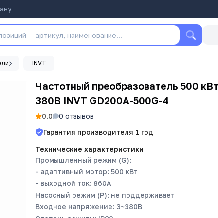
тану
ели
INVT
Частотный преобразователь 500 кВ
380В INVT GD200A-500G-4
0.0
0
отзывов
Гарантия производителя
1
год
Технические характеристики
Промышленный режим (G):
- адаптивный мотор: 500 кВт
- выходной ток: 860А
Насосный режим (P): не поддерживает
Входное напряжение: 3~380В