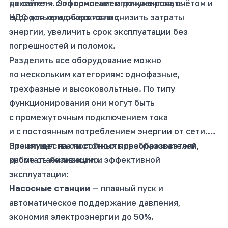
на сайте — с оформлением документов, счётом и
двигателя. Это помогает оптимизировать
НДС для юридических лиц.
скорость его оборотов и снизить затраты
энергии, увеличить срок эксплуатации без
погрешностей и поломок.
Разделить все оборудование можно
по нескольким категориям: однофазные,
трехфазные и высоковольтные. По типу
функционирования они могут быть
с промежуточным подключением тока
и с постоянным потреблением энергии от сети.
Это влияет на способность преобразователя
Преимущества частотных преобразователей,
работать независимо.
кроме стабилизации и эффективной
эксплуатации:
Насосные станции
— плавный пуск и
автоматическое поддержание давления,
экономия электроэнергии до 50%.