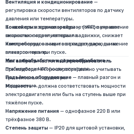
Вентиляция и кондиционирование
—
регулировка скорости вентиляторов по датчику
давления или температуры.
Конвейеры и транспортёры
Во всех этих задачах инвертор (ЧРП) заменяет
— точное управление
скоростью подачи материала.
механические регуляторы и задвижки, снижает
Компрессоры
износ оборудования и сокращает расходы на
— защита от гидроудара, снижение
пикового тока при пуске.
электроэнергию.
Металлообработка и деревообработка
—
Как выбрать частотный преобразователь
стабилизация скорости шпинделя.
При подборе ЧРП (инвертора) важно учитывать
Подъёмное оборудование
— плавный разгон и
три основных параметра:
торможение.
Мощность
— должна соответствовать мощности
электродвигателя или быть на ступень выше при
тяжёлом пуске.
Напряжение питания
— однофазное 220 В или
трёхфазное 380 В.
Степень защиты
— IP20 для щитовой установки,