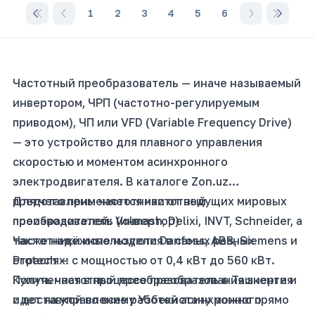
1
2
3
4
5
6
Частотный преобразователь — иначе называемый
инвертором, ЧРП (частотно-регулируемым
приводом), ЧП или VFD (Variable Frequency Drive)
— это устройство для плавного управления
скоростью и моментом асинхронного
электродвигателя. В каталоге Zon.uz
представлены частотники от ведущих мировых
Для чего применяется частотный
производителей: Volmash, Delixi, INVT, Schneider, а
преобразователь (инвертор)
также надёжные модели Danfoss, ABB, Siemens и
Частотники используются в самых разных
Protech — с мощностью от 0,4 кВт до 560 кВт.
отраслях:
Купить частотный преобразователь в Ташкенте и
Полученная в процессе преобразования энергия
с доставкой по всему Узбекистану можно прямо
идет на управление работой асинхронного