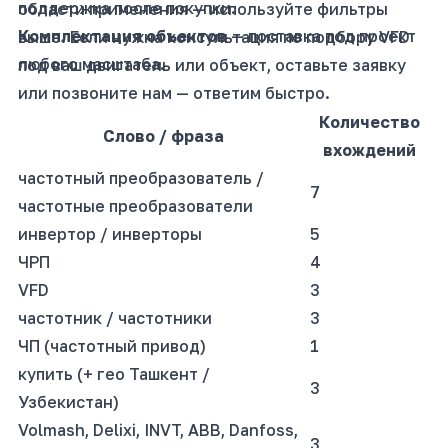
поддержка после покупки.
области применения — используйте фильтры
Комплектация объектов
— поставка под проект
выше. Если нужна консультация по подбору VFD
любого масштаба.
под ваш двигатель или объект, оставьте заявку
или позвоните нам — ответим быстро.
Количество
Слово / фраза
вхождений
частотный преобразователь /
7
частотные преобразователи
инвертор / инверторы
5
ЧРП
4
VFD
3
частотник / частотники
3
ЧП (частотный привод)
1
купить (+ гео Ташкент /
3
Узбекистан)
Volmash, Delixi, INVT, ABB, Danfoss,
3