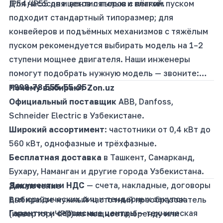
IP54/IP55 для цехов с пылью и влагой.
Для насосов и вентиляторов с лёгким пуском
подходит стандартный типоразмер; для
конвейеров и подъёмных механизмов с тяжёлым
пуском рекомендуется выбирать модель на 1–2
ступени мощнее двигателя. Наши инженеры
помогут подобрать нужную модель — звоните:
+998-78 555-55-35
.
Почему выбирают Zon.uz
Официальный поставщик
ABB, Danfoss,
Schneider Electric в Узбекистане.
Широкий ассортимент
: частотники от 0,4 кВт до
560 кВт, однофазные и трёхфазные.
Бесплатная доставка
в Ташкент, Самарканд,
Бухару, Наманган и другие города Узбекистана.
Документы и НДС
— счета, накладные, договоры
Заключение
для юридических лиц и тендерных закупок.
Выбирайте нужный частотный преобразователь
Гарантия и сервисные центры
— техническая
(инвертор, ЧРП) по мощности, бренду или