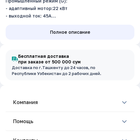
Промышленный режим (G):
- адаптивный мотор:22 кВт
- выходной ток: 45А
Насосный режим (P):
- адаптивный мотор: 30 кВт
Полное описание
- выходной ток: 60А
Входное напряжение: 3~380В ±15%, 50/60Гц
Размер (ш.в.г): 300 х 460 х 219 мм
Бесплатная доставка
при заказе от 500 000 сум
Доставка по г.Ташкенту до 24 часов, по
Республике Узбекистан до 2 рабочих дней.
Компания
Помощь