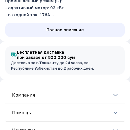
Промышленный режим (G):
- адаптивный мотор: 93 кВт
- выходной ток: 176А
Насосный режим (P):
- адаптивный мотор: 110 кВт
Полное описание
- выходной ток: 210А
Входное напряжение: 3~380В ±15%, 50/60Гц
Размер (ш.в.г): 38.5 х 66 х 48 см
Бесплатная доставка
Масса: 36 кг
при заказе от 500 000 сум
Доставка по г.Ташкенту до 24 часов, по
Республике Узбекистан до 2 рабочих дней.
Компания
Помощь