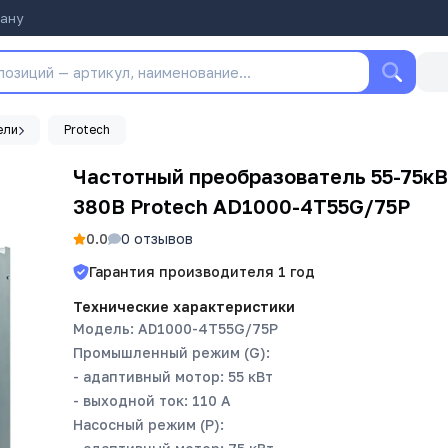
тану
ели
Protech
Частотный преобразователь 55-75кВ
380В Protech AD1000-4T55G/75P
0.0
0
отзывов
Гарантия производителя
1
год
Технические характеристики
Модель: AD1000-4T55G/75P
Промышленный режим (G):
- адаптивный мотор: 55 кВт
- выходной ток: 110 A
Насосный режим (P):