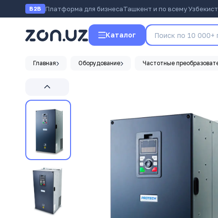
Платформа для бизнеса
Ташкент и по всему Узбекис
B2B
Каталог
Главная
Оборудование
Частотные преобразоват