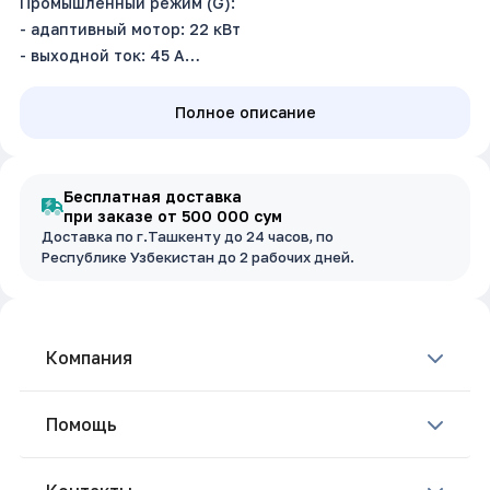
Промышленный режим (G):
- адаптивный мотор: 22 кВт
- выходной ток: 45 A
Насосный режим (P):
- адаптивный мотор: 30 кВт
Полное описание
- выходной ток: 60 A
Входное напряжение: 3~380В±15%, 50/60Гц
Крепежное основание (ш,в): 17 х 34.5 см
Бесплатная доставка
Размер (ш.в.г): 17 х 31 х 19 см
при заказе от 500 000 сум
Доставка по г.Ташкенту до 24 часов, по
Республике Узбекистан до 2 рабочих дней.
Компания
Помощь