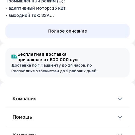
Промышленный режим (G):
- адаптивный мотор: 15 кВт
- выходной ток: 32А
Насосный режим (P):
- адаптивный мотор: 18.5 кВт
Полное описание
- выходной ток: 37А
Входное напряжение: 3~380В±15%, 50/60Гц
Крепежное основание (ш,в): 17 х 34.5 см
Бесплатная доставка
Размер (ш.в.г): 17 х 31 х 19 см
при заказе от 500 000 сум
Доставка по г.Ташкенту до 24 часов, по
Республике Узбекистан до 2 рабочих дней.
Компания
Помощь