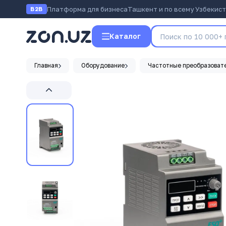
Платформа для бизнеса
Ташкент и по всему Узбекис
B2B
Каталог
Главная
Оборудование
Частотные преобразоват