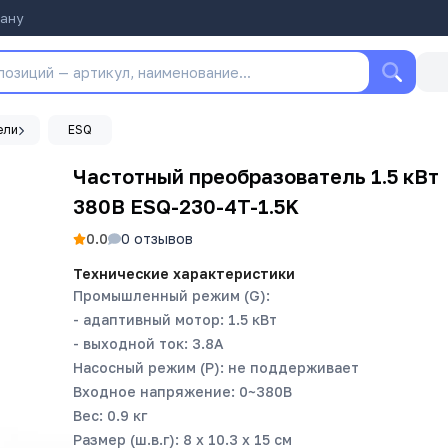
тану
ели
ESQ
Частотный преобразователь 1.5 кВт
380В ESQ-230-4T-1.5K
0.0
0
отзывов
Технические характеристики
Промышленный режим (G):
- адаптивный мотор: 1.5 кВт
- выходной ток: 3.8А
Насосный режим (P): не поддерживает
Входное напряжение: 0~380В
Вес: 0.9 кг
Размер (ш.в.г): 8 х 10.3 х 15 см