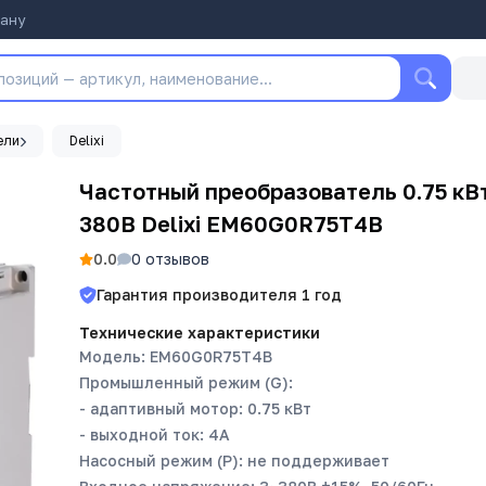
тану
ели
Delixi
Частотный преобразователь 0.75 кВ
380В Delixi EM60G0R75T4B
0.0
0
отзывов
Гарантия производителя
1
год
Технические характеристики
Модель: EM60G0R75T4B
Промышленный режим (G):
- адаптивный мотор: 0.75 кВт
- выходной ток: 4А
Насосный режим (P): не поддерживает