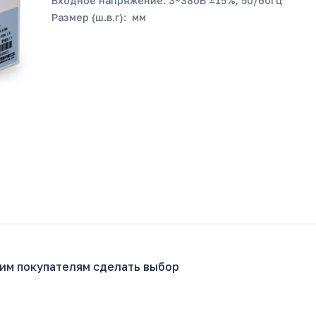
Входное напряжение: 3~380В ±15%, 50/60Гц
Размер (ш.в.г): мм
гим покупателям сделать выбор