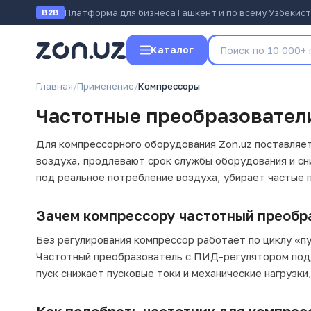
Платформа для бизнеса
Ташкент и по всему Узбекис
B2B
Каталог
Главная
/
Применение
/
Компрессоры
Частотные преобразователи
Для компрессорного оборудования Zon.uz поставляе
воздуха, продлевают срок службы оборудования и с
под реальное потребление воздуха, убирает частые п
Зачем компрессору частотный преобр
Без регулирования компрессор работает по циклу «пус
Частотный преобразователь с ПИД-регулятором подд
пуск снижает пусковые токи и механические нагрузки