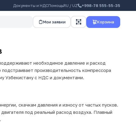
Документы и НДС
Помощь
RU / UZ
+998-78 555-55-35
Мои заявки
Корзина
в
 поддерживают необходимое давление и расход
ие подстраивает производительность компрессора
ему Узбекистану с НДС и документами.
нергии, скачкам давления и износу от частых пусков.
двигателя под реальный расход воздуха. Плавный
.