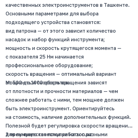
качественных электроинструментов в Ташкенте.
Основными параметрами для выбора
подходящего устройства становятся:
вид патрона — от этого зависит количество
насадок и набор функций инструмента;
мощность и скорость крутящегося момента —
с показателя 25 Нм начинается
профессиональное оборудование;
скорость вращения — оптимальный вариант
от 500 до 1000 оборотов.
Мощность и скорость вращения зависят
от плотности и прочности материалов — чем
сложнее работать с ними, тем мощнее должен
быть электроинструмент. Ориентируйтесь
на стоимость, наличие дополнительных функций.
Полезной будет регулировка скорости вращения
для лучшего качества работы с разными
3 преимущества покупки на zon.uz