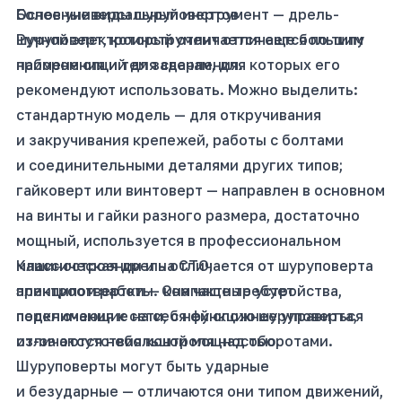
Более универсальный инструмент —
Основные виды шуруповертов
дрель-
шуруповерт
Ручной электроинструмент отличается по типу
, который отличается еще большим
набором опций для сверления.
применения и тем задачам, для которых его
рекомендуют использовать. Можно выделить:
стандартную модель — для откручивания
и закручивания крепежей, работы с болтами
и соединительными деталями других типов;
гайковерт или винтоверт — направлен в основном
на винты и гайки разного размера, достаточно
мощный, используется в профессиональном
машиностроении и на СТО;
Классическая
дрель
отличается от шуруповерта
электроотвертки — компактные устройства,
принципом работы. Она чаще требует
перенимающие на себя функцию шуруповерта,
подключения к сети, с ней сложнее управиться
отличаются небольшой мощностью.
из-за отсутствия контроля над оборотами.
Шуруповерты могут быть ударные
и безударные — отличаются они типом движений,